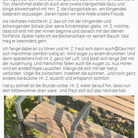
Ton. Manchmal stelle ich auch eine zweite Klangschale dazu und
klinge abwechselnd mit Hrn. Z. die Klangschale an…ein klingendes
Gespräch sozusagen. Daran haben wir eine Weile unsere Freude.
Als nächstes möchte Hr. Z. das ich mit der klingenden und
schwingenden Schale über seine Extremitäten gleite. Hr. Z. möchte,
dass ich erst mit den Armen beginne und danach mit den Beinen
fortfahre. Später halte ich die Beckenschale vor seinem Bauch. Das
mag er besonders gern.
Ich fange dabei an zu tönen und Hr. Z. traut sich dann auch😊Das hört
sich manchmal ziemlich lustig an. Wird sogar zu einem Brummen. Und
dann spätestens holt Hr. Z. ganz tief Luft. Und lässt sich lange Zeit mit
der Ausatmung. Und manchmal fallen auch die Augen zu. Aus Hören
wird ein andächtiges Lauschen. Klänge die sich mit der Natur
verbinden. Vögel die zwitschern, Insekten die summen…und noch ganz
andere Geräusche. Hr. Z. lauscht und entspannt sichtlich.
Viel zu schnell ist die Stunde vorbei. Hr. Z. weist darauf hin, dass nun
sein Mitbewohner dran wäre. Und freut sich auf das nächste Mal.