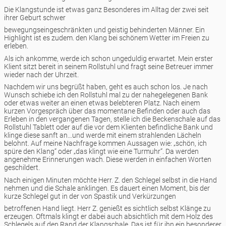
Die Klangstunde ist etwas ganz Besonderes im Alltag der zwei seit
ihrer Geburt schwer
bewegungseingeschränkten und geistig behinderten Männer. Ein
Highlight ist es zudem. den Klang bei schönem Wetter im Freien zu
erleben.
Als ich ankomme, werde ich schon ungeduldig erwartet. Mein erster
Klient sitzt bereit in seinem Rollstuhl und fragt seine Betreuer immer
wieder nach der Uhrzeit.
Nachdem wir uns begrüßt haben, geht es auch schon los. Je nach
Wunsch schiebe ich den Rollstuhl mal zu der nahegelegenen Bank
oder etwas weiter an einen etwas belebteren Platz. Nach einem
kurzen Vorgespräch über das momentane Befinden oder auch das
Erleben in den vergangenen Tagen, stelle ich die Beckenschale auf das
Rollstuhl Tablett oder auf die vor dem Klienten befindliche Bank und
klinge diese sanft an…und werde mit einem strahlenden Lächeln
belohnt. Auf meine Nachfrage kommen Aussagen wie: „schön, ich
spüre den Klang“ oder „das klingt wie eine Turmuhr“. Da werden
angenehme Erinnerungen wach. Diese werden in einfachen Worten
geschildert.
Nach einigen Minuten möchte Herr. Z. den Schlegel selbst in die Hand
nehmen und die Schale anklingen. Es dauert einen Moment, bis der
kurze Schlegel gut in der von Spastik und Verkürzungen
betroffenen Hand liegt. Herr Z. genießt es sichtlich selbst Klänge zu
erzeugen. Oftmals klingt er dabei auch absichtlich mit dem Holz des
Schlegels auf den Rand der Klangschale. Das ist für ihn ein besonderer