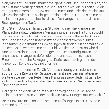
sich, wird tief und ruhig, manchmal ganz leicht. Der Kopf hebt sich, der
Blick ist nach vorn gerichtet, die Schultern sinken, die Wirbelsäule, die
energetische Verbindung zwischen Himmel und Erde, richtet sich auf.
Dieses sind wiederum wichtige Prinzipien des Tai Chi. So sind meine
Teilnehmer gut vorbereitet für die sanften langsamen koordinierenden
Bewegungen des Tai Chi.
Sind Statik Übungen Inhalt der Stunde, können die Klänge einer
Klangschale dazu beitragen, Verspannungen in der Haltung sowohl
im Inneren als auch im Äußeren zu lösen. Das rhythmische Anklingen
der Klangschale kann unterstützend eingesetzt werden, um zu
langsamen gleichmäßigen Bewegungen zu finden. Manchmal spiele
ich den Gong, während meine Tai Chi Schüler die Form, so wird die
Aneinanderreihung der Figuren genannt, selbständig laufen. Die
archaischen Klänge vertiefen die Ruhe und das harmonische
Empfinden. Manche Bewegungsabläufe lassen sich gut mit der
klingenden Schale spiegelnd erlernen.
Nach der traditionellen Tai Chi Verabschiedung verbinde ich die
spürbar gute Energie der Gruppe gern mit einer Lemniskate, einem
weiteren Element der Peter Hess Klangmassage. Jeder ist ganz bei
sich und gleichzeitig wird das Gefühl des Getragen Seins bei jedem
Übenden vertieft.
Gern gebe ich einen Klang mit auf den Weg nach Hause. Meine
Teilnehmer berichten von den positiven Auswirkungen auf den Schlaf.
Beim Einzeltraining lasse ich bestimmte Übungen in der XL Schale
stehend ausführen.