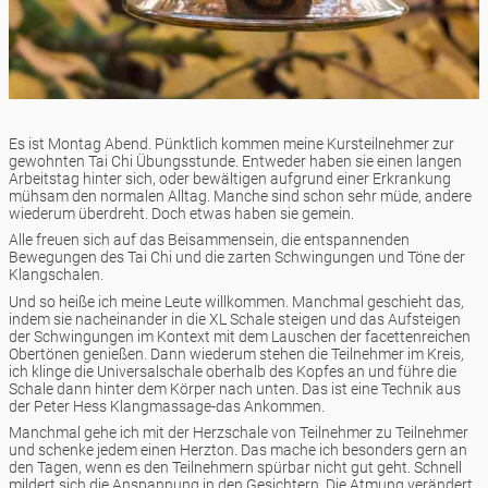
Es ist Montag Abend. Pünktlich kommen meine Kursteilnehmer zur
gewohnten Tai Chi Übungsstunde. Entweder haben sie einen langen
Arbeitstag hinter sich, oder bewältigen aufgrund einer Erkrankung
mühsam den normalen Alltag. Manche sind schon sehr müde, andere
wiederum überdreht. Doch etwas haben sie gemein.
Alle freuen sich auf das Beisammensein, die entspannenden
Bewegungen des Tai Chi und die zarten Schwingungen und Töne der
Klangschalen.
Und so heiße ich meine Leute willkommen. Manchmal geschieht das,
indem sie nacheinander in die XL Schale steigen und das Aufsteigen
der Schwingungen im Kontext mit dem Lauschen der facettenreichen
Obertönen genießen. Dann wiederum stehen die Teilnehmer im Kreis,
ich klinge die Universalschale oberhalb des Kopfes an und führe die
Schale dann hinter dem Körper nach unten. Das ist eine Technik aus
der Peter Hess Klangmassage-das Ankommen.
Manchmal gehe ich mit der Herzschale von Teilnehmer zu Teilnehmer
und schenke jedem einen Herzton. Das mache ich besonders gern an
den Tagen, wenn es den Teilnehmern spürbar nicht gut geht. Schnell
mildert sich die Anspannung in den Gesichtern. Die Atmung verändert